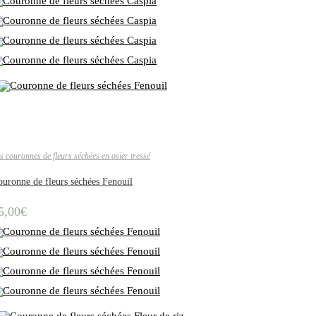
s couronnes de fleurs séchées en osier tressé
uronne de fleurs séchées Fenouil
5,00
€