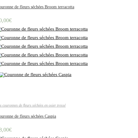
uronne de fleurs séchées Broom terracotta
0,00
€
s couronnes de fleurs séchées en osier tressé
uronne de fleurs séchées Caspia
8,00
€