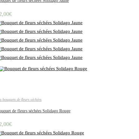
uquet de fleurs séchées Solidago Jaune
2,00
€
s bouquets de fleurs séchées
uquet de fleurs séchées Solidago Rouge
2,00
€