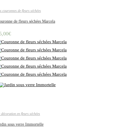
s couronnes de fleurs séchées
uronne de fleurs séchées Marcela
5,00
€
 décoration en fleurs séchées
rdin sous verre Immortelle