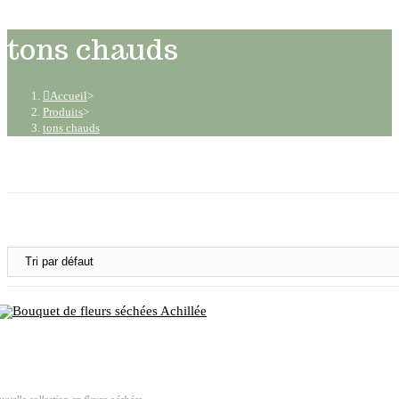
tons chauds
Accueil
>
Produits
>
tons chauds