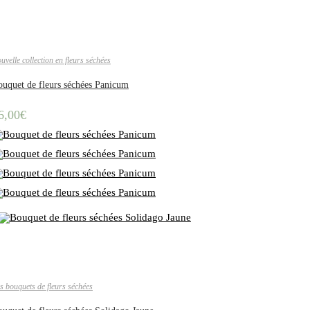
uvelle collection en fleurs séchées
uquet de fleurs séchées Panicum
6,00
€
s bouquets de fleurs séchées