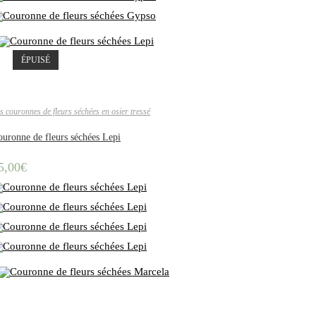
ÉPUISÉ
s couronnes de fleurs séchées en osier tressé
uronne de fleurs séchées Lepi
5,00
€