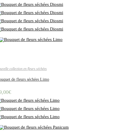
uvelle collection en fleurs séchées
uquet de fleurs séchées Limo
9,00
€