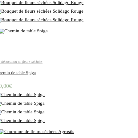
 décoration en fleurs séchées
hemin de table Spiga
0,00
€