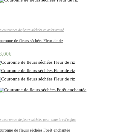
s couronnes de fleurs séchées en osier tressé
uronne de fleurs séchées Fleur de riz
8,00
€
s couronnes de fleurs séchées pour chambre d'enfant
uronne de fleurs séchées Forêt enchantée