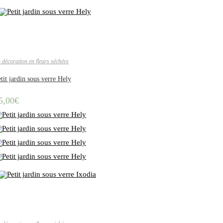
 décoration en fleurs séchées
tit jardin sous verre Hely
5,00
€