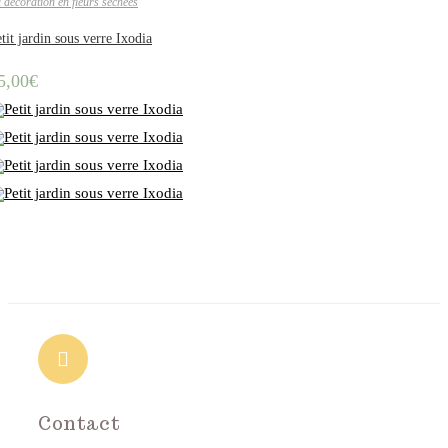
 décoration en fleurs séchées
tit jardin sous verre Ixodia
5,00
€
Contact