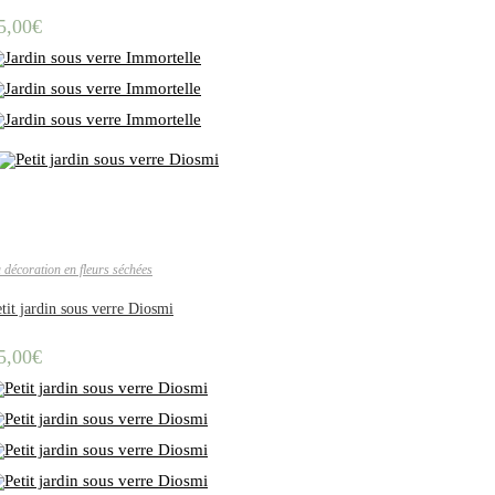
5,00
€
 décoration en fleurs séchées
tit jardin sous verre Diosmi
5,00
€