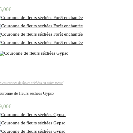
5,00
€
s couronnes de fleurs séchées en osier tressé
ouronne de fleurs séchées Gypso
9,00
€