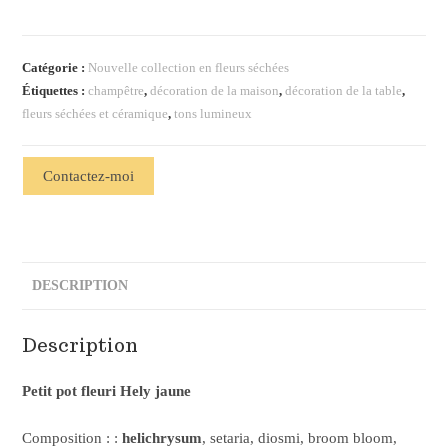
Catégorie :
Nouvelle collection en fleurs séchées
Étiquettes :
champêtre
,
décoration de la maison
,
décoration de la table
,
fleurs séchées et céramique
,
tons lumineux
Contactez-moi
DESCRIPTION
Description
Petit pot fleuri Hely jaune
Composition : :
helichrysum
, setaria, diosmi, broom bloom,