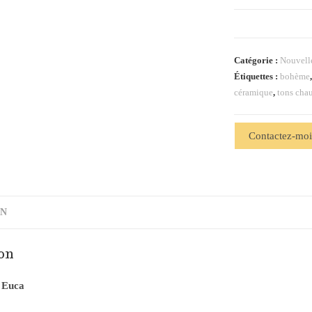
Catégorie :
Nouvelle
Étiquettes :
bohème
céramique
,
tons cha
Contactez-mo
ON
on
i Euca