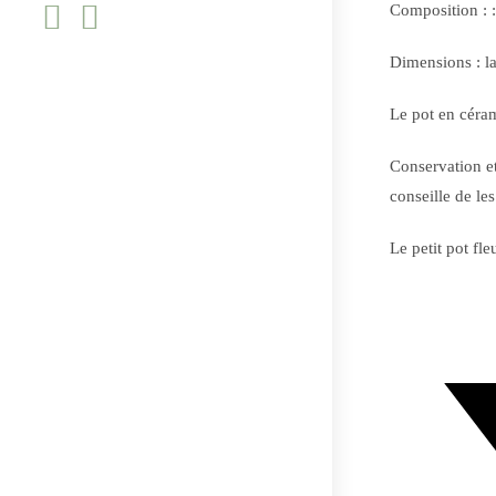
Composition : 
site
Dimensions : l
Le pot en céram
Conservation et
conseille de les
Le petit pot fle