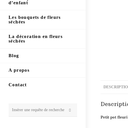
d’enfant
Les bouquets de fleurs
séchées
La décoration en fleurs
séchées
Blog
A propos
Contact
DESCRIPTI
Descripti
Rechercher
Petit pot fleur
sur
ce