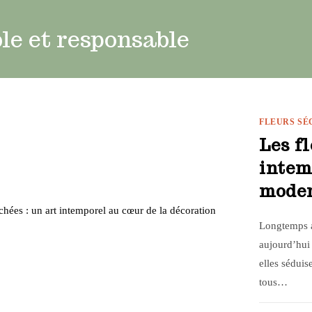
le et responsable
FLEURS SÉ
Les fl
intem
mode
Longtemps as
aujourd’hui 
elles séduis
tous…