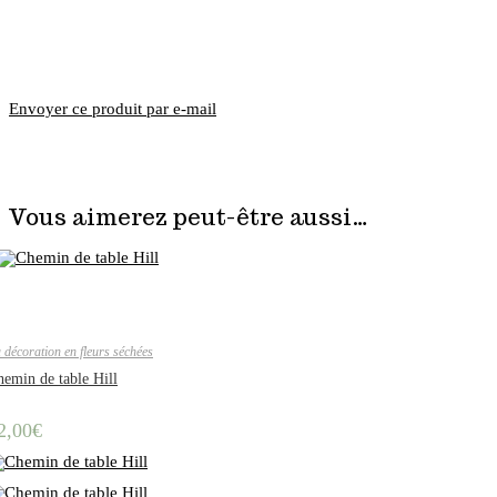
Envoyer ce produit par e-mail
Vous aimerez peut-être aussi…
 décoration en fleurs séchées
emin de table Hill
2,00
€