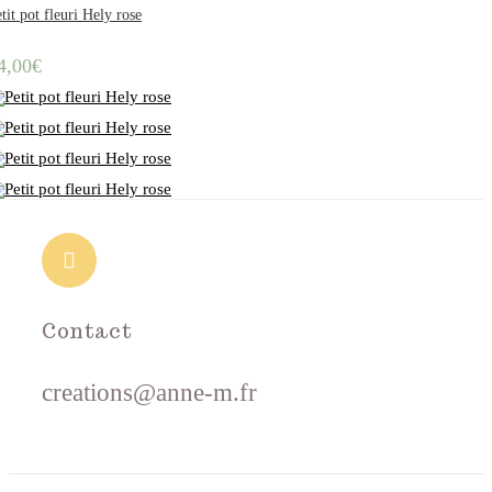
tit pot fleuri Hely rose
4,00
€
Contact
creations@anne-m.fr