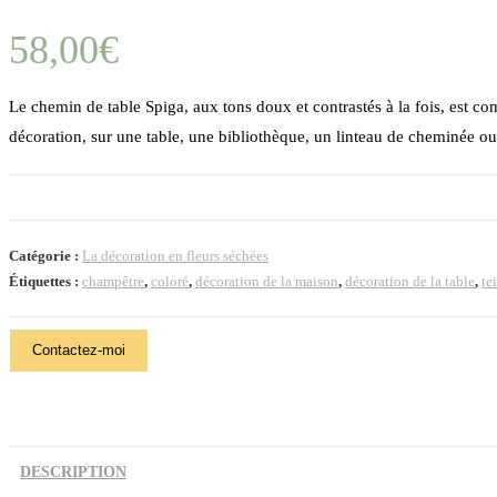
58,00
€
Le chemin de table Spiga, aux tons doux et contrastés à la fois, est co
décoration, sur une table, une bibliothèque, un linteau de cheminée
Catégorie :
La décoration en fleurs séchées
Étiquettes :
champêtre
,
coloré
,
décoration de la maison
,
décoration de la table
,
te
Contactez-moi
DESCRIPTION