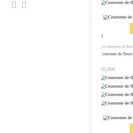
site
Les couronnes de fleu
Couronne de fleurs
45,00
€