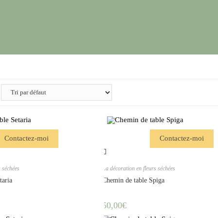
é
Contactez-moi
Contactez-moi
s séchées
La décoration en fleurs séchées
taria
Chemin de table Spiga
50,00
€