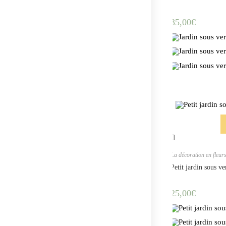
35,00
€
La décoration en fleur
Petit jardin sous v
25,00
€