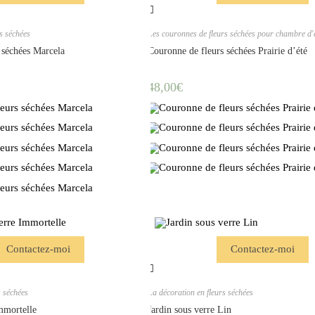
s séchées
Les couronnes de fleurs séchées pour chambre d'
 séchées Marcela
Couronne de fleurs séchées Prairie d’été
48,00
€
Contactez-moi
Contactez-moi
s séchées
La décoration en fleurs séchées
Immortelle
Jardin sous verre Lin