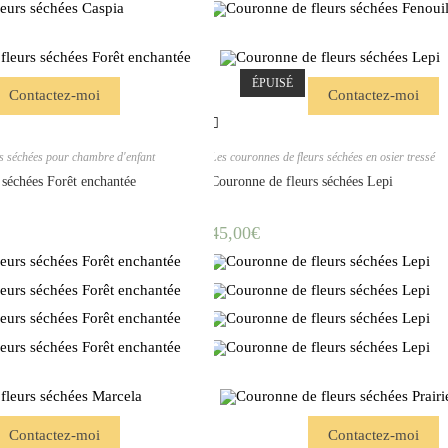
ÉPUISÉ
Contactez-moi
Contactez-moi
rs séchées pour chambre d'enfant
Les couronnes de fleurs séchées en osier tressé
 séchées Forêt enchantée
Couronne de fleurs séchées Lepi
45,00
€
Contactez-moi
Contactez-moi