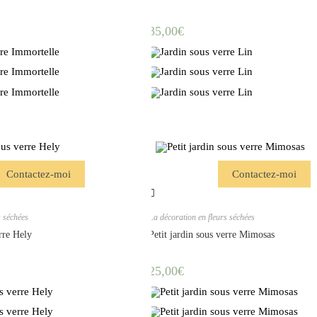
35,00
€
Contactez-moi
Contactez-moi
s séchées
La décoration en fleurs séchées
erre Hely
Petit jardin sous verre Mimosas
25,00
€