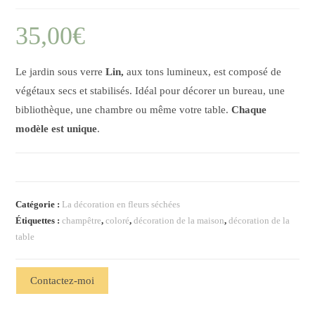
35,00
€
Le jardin sous verre
Lin,
aux tons lumineux, est composé de
végétaux secs et stabilisés. Idéal pour décorer un bureau, une
bibliothèque, une chambre ou même votre table.
Chaque
modèle est unique
.
Catégorie :
La décoration en fleurs séchées
Étiquettes :
champêtre
,
coloré
,
décoration de la maison
,
décoration de la
table
Contactez-moi